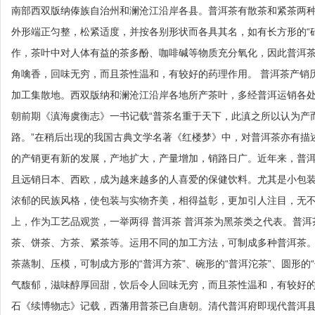
南部西双版纳傣族自治州和澜沧江沿岸各县。普洱茶有散茶和紧茶两
外形端正匀整，松紧适度，并按各别形状而各具其名，如有长方形的“砖
作，茶叶中对人体有益的茶多酚、咖啡碱等物质充分氧化，因此普洱
角噙香，回味无穷，而且茶性温和，有较好的药理作用。 普洱茶产销
加工集散地。西双版纳和澜沧江沿岸各地所产茶叶，多经普洱运销各
朝前期《滇海虞衡志》一书记载“普茶名重于天下，此滇之所以认为产
路。”在稍后出现的我国古典文学名著《红楼梦》中，对普洱茶亦有描
的产销更有新的发展，产地扩大，产量增加，销路日广。近年来，普
且远销日本、西欧，成为越来越多的人喜爱的保健饮料。尤其是小包
浓郁的民族风格，使包装与实物齐美，相得益彰，更加引人注目，无
上，作为工艺品观赏，一举两得 普洱茶 普洱茶为黑茶类之代表。普
茶、饼茶、方茶、紧茶等。运用不同的加工方法，可制成多种普洱茶
茶蒸制、压模，可制成方形的“普洱方茶”、碗形的“普洱沱茶”、圆形的
气馥郁，滋味醇厚回甜，饮后令人回味无穷，而且茶性温和，有较好的
石《续博物志》记载，西藩用普茶已自唐朝。清代普洱府即现代普洱