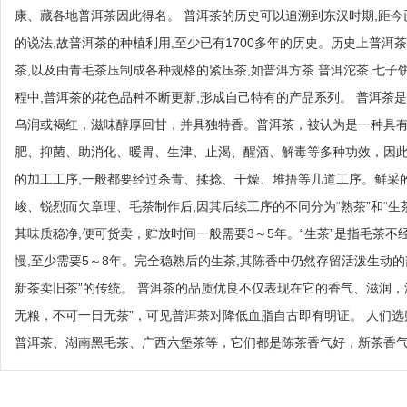
康、藏各地普洱茶因此得名。 普洱茶的历史可以追溯到东汉时期,距今已
的说法,故普洱茶的种植利用,至少已有1700多年的历史。历史上普洱
茶,以及由青毛茶压制成各种规格的紧压茶,如普洱方茶.普洱沱茶.七子饼
程中,普洱茶的花色品种不断更新,形成自己特有的产品系列。 普洱
乌润或褐红，滋味醇厚回甘，并具独特香。普洱茶，被认为是一种具有
肥、抑菌、助消化、暖胃、生津、止渴、醒酒、解毒等多种功效，因此
的加工工序,一般都要经过杀青、揉捻、干燥、堆捂等几道工序。鲜采
峻、锐烈而欠章理、毛茶制作后,因其后续工序的不同分为“熟茶”和“生
其味质稳净,便可货卖，贮放时间一般需要3～5年。“生茶”是指毛茶
慢,至少需要5～8年。完全稳熟后的生茶,其陈香中仍然存留活泼生动的
新茶卖旧茶”的传统。 普洱茶的品质优良不仅表现在它的香气、滋润
无粮，不可一日无茶”，可见普洱茶对降低血脂自古即有明证。 人们
普洱茶、湖南黑毛茶、广西六堡茶等，它们都是陈茶香气好，新茶香