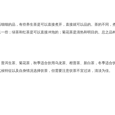
后细细的品，有些养生茶是可以直接煮开，直接就可以品的。茶的不同，
长一些；绿茶和红茶是可以直接冲泡的；菊花茶是清热和明目的。总之品
、普洱生茶、菊花茶，秋季适合饮用乌龙茶、柑普茶、新白茶，冬季适合
气候特征以及自身情况选择饮茶，但需要注意饮茶不宜过浓，清淡为佳。