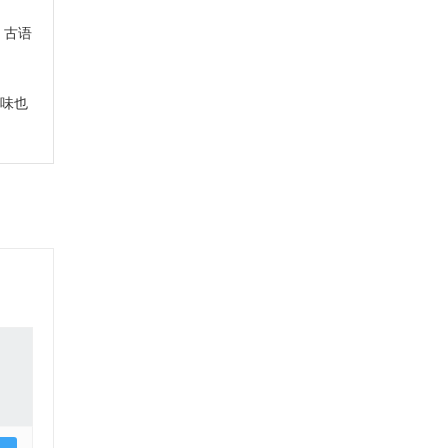
，古语
滋味也