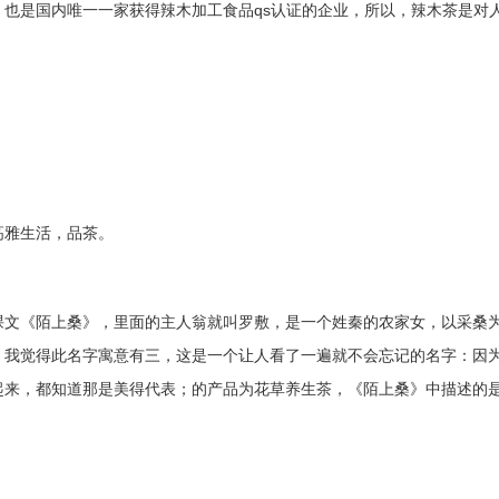
也是国内唯一一家获得辣木加工食品qs认证的企业，所以，辣木茶是对
雅生活，品茶。
文《陌上桑》，里面的主人翁就叫罗敷，是一个姓秦的农家女，以采桑
。我觉得此名字寓意有三，这是一个让人看了一遍就不会忘记的名字：因
起来，都知道那是美得代表；的产品为花草养生茶，《陌上桑》中描述的