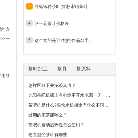
3
红标宋聘茶叶(红标宋聘茶叶多少钱一斤)
4
张一元茶叶价格表
煮的方
种不一
5
这个女的是谁?她的作品名字是什么？
茶叶加工
茶具
茶原料
饮用红
怎样区分下关沱茶真假？
九阳茶吧机插上有电烧不开水电源一闪一闪？
茶吧机是什么?跟饮水机相比有什么不同之处？
过期的沱茶能喝么？
茶吧机自动温热性怎么使用？
卷曲型的茶叶有哪些