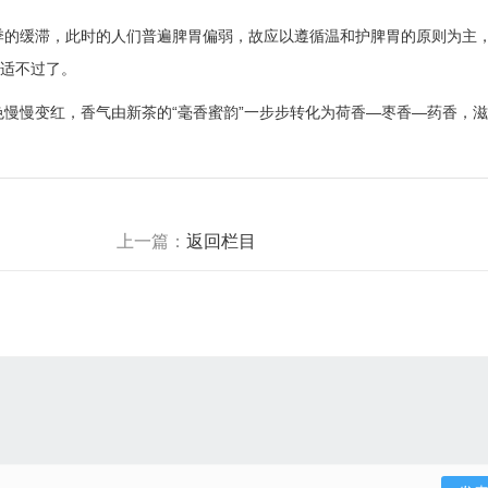
季的缓滞，此时的人们普遍脾胃偏弱，故应以遵循温和护脾胃的原则为主
合适不过了。
慢慢变红，香气由新茶的“毫香蜜韵”一步步转化为荷香—枣香—药香，
上一篇：
返回栏目