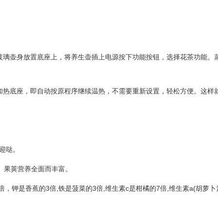
玻璃壶身放置底座上，将养生壶插上电源按下功能按钮，选择花茶功能。
加热底座，即自动按原程序继续温热，不需要重新设置，轻松方便。这样
迎哒。
、果荚营养全面而丰富。
，钾是香蕉的3倍,铁是菠菜的3倍,维生素c是柑橘的7倍,维生素a(胡萝卜