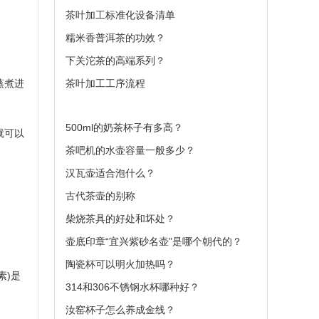
茶叶加工标准化设备清单
糯米香普洱茶的功效？
下关沱茶的高端系列？
蒸煮进
茶叶加工工序流程
500ml的奶茶杯子有多高？
就可以
茶吧机的水壶容量一般多少？
汉瓦壶适合泡什么？
古代茶壶的别称
柴烧茶具的好处和坏处？
壶底印章“宜兴紫砂名壶”是哪个朝代的？
陶瓷杯可以明火加热吗？
素)是
314和306不锈钢水杯哪种好？
汝窑杯子怎么养成金线？