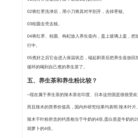
02将红枣洗净后，用小刀将其对半剖开，去掉枣核。
03桂圆去壳去核。
04将红枣、桂圆、枸杞放入养生壶内，盖上玻璃上盖，把
行中。
05煮好之后它会进入保温状态，端起斟茶后把养生壶放回
循环的喝到自己煮的养生茶了。
五、养生茶和养生粉比较？
~现在属于养生茶的辣木茶在印度、日本这些国是很很受欢
而且辣木的营养价值高，国内外研究结果均表明:辣木叶片
辣木干叶粉所含的钙质相当于牛奶的4倍,蛋白质是牛奶的2倍
胡萝卜的4倍。