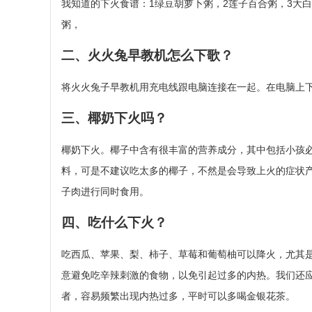
我知道的下火食谱：1绿豆胡萝卜粥，2莲子百合粥，3大白
粥，
二、火火兔早教机怎么下歌？
将火火兔子早教机用充电线跟电脑连接在一起。在电脑上下
三、椰奶下火吗？
椰奶下火。椰子中含有很丰富的营养成分，其中包括小孩
料，可是不建议吃太多的椰子，不然是会导致上火的症状
子肉进行同时食用。
四、吃什么下火？
吃西瓜、苹果、梨、柿子、草莓和葡萄柚可以降火，尤其
意避免吃辛辣刺激的食物，以免引起过多的内热。我们还
者，容易频繁出现内热过多，平时可以多喝金银花茶。