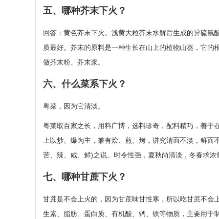
五、哪种芥末下火？
回答：黄色芥末下火。浅黄大粒芥末水解后生成的异硫氰
质最好。芥末的原料是一种生长在山上的植物山葵，它的
做芥末粉、芥末浆。
六、什么菜系下火？
粤菜，因为它清淡。
粤菜取百家之长，用料广博，选料珍奇，配料精巧，善于
上以炒、爆为主，兼有烩、煎、烤，讲究清而不淡，鲜而不俗
苦、辣、咸、鲜)之说。时令性强，夏秋尚清淡，冬春求浓
七、哪种甘蔗下火？
甘蔗是不会上火的，因为甘蔗味甘性寒，所以吃甘蔗不会
生素、脂肪、蛋白质、有机酸、钙、铁等物质，主要用于