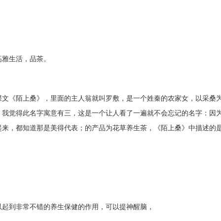
雅生活，品茶。
文《陌上桑》，里面的主人翁就叫罗敷，是一个姓秦的农家女，以采桑
。我觉得此名字寓意有三，这是一个让人看了一遍就不会忘记的名字：因
起来，都知道那是美得代表；的产品为花草养生茶，《陌上桑》中描述的
起到非常不错的养生保健的作用，可以提神醒脑，