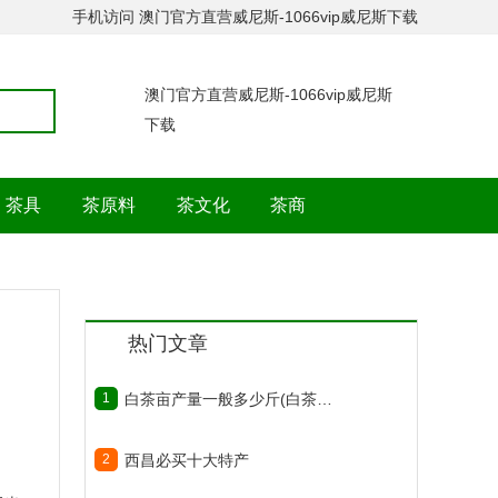
手机访问
澳门官方直营威尼斯-1066vip威尼斯下载
澳门官方直营威尼斯-1066vip威尼斯
下载
茶具
茶原料
茶文化
茶商
热门文章
1
白茶亩产量一般多少斤(白茶亩产量正常收入)
2
西昌必买十大特产