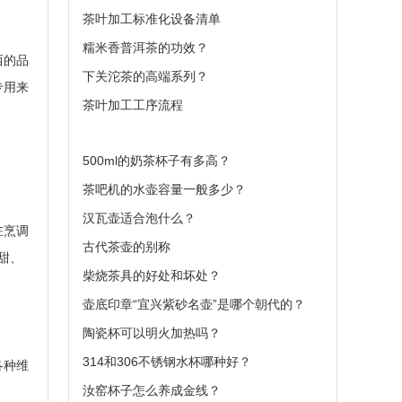
茶叶加工标准化设备清单
糯米香普洱茶的功效？
西的品
下关沱茶的高端系列？
专用来
茶叶加工工序流程
500ml的奶茶杯子有多高？
茶吧机的水壶容量一般多少？
汉瓦壶适合泡什么？
在烹调
古代茶壶的别称
甜、
柴烧茶具的好处和坏处？
壶底印章“宜兴紫砂名壶”是哪个朝代的？
陶瓷杯可以明火加热吗？
314和306不锈钢水杯哪种好？
各种维
汝窑杯子怎么养成金线？