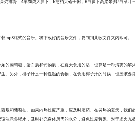
菜炖排骨，4羊肉炖大萝卜，5芝柏大碴子粥，6白萝卜高粱米粥7白菜叶
载mp3格式的音乐。将下载好的音乐文件，复制到儿歌文件夹内即可。
必须的葡萄糖，蛋白质和钙物质，在夏天食用的话，也算是一种清爽的解
产生。另外，椰子汁是一种性温的食物，在食用椰子汁的时候，也应该要
是西瓜和葡萄柚。如果内热过度严重，应及时服药。在炎热的夏天，我们
应该注意多喝水，及时补充身体所需的水分，避免过度劳累。对于虚火亢