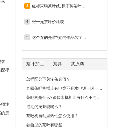
玉米
3
红标宋聘茶叶(红标宋聘茶叶多少钱一斤)
4
张一元茶叶价格表
5
这个女的是谁?她的作品名字是什么？
渴饮
茶叶加工
茶具
茶原料
搭配椰
怎样区分下关沱茶真假？
九阳茶吧机插上有电烧不开水电源一闪一闪？
茶吧机是什么?跟饮水机相比有什么不同之处？
必须注
过期的沱茶能喝么？
盛的患
茶吧机自动温热性怎么使用？
卷曲型的茶叶有哪些