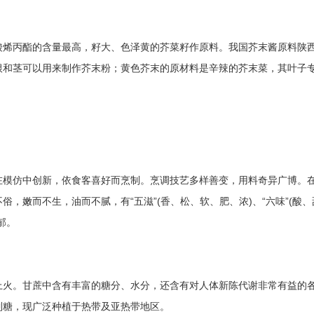
酸烯丙酯的含量最高，籽大、色泽黄的芥菜籽作原料。我国芥末酱原料陕
根和茎可以用来制作芥末粉；黄色芥末的原材料是辛辣的芥末菜，其叶子
在模仿中创新，依食客喜好而烹制。烹调技艺多样善变，用料奇异广博。
，嫩而不生，油而不腻，有“五滋”(香、松、软、肥、浓)、“六味”(酸、
郁。
上火。甘蔗中含有丰富的糖分、水分，还含有对人体新陈代谢非常有益的
制糖，现广泛种植于热带及亚热带地区。