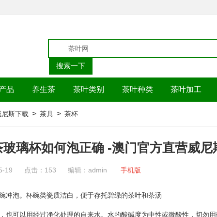
产品
养生茶
茶叶类别
茶叶种类
茶叶加工
>
>
p威尼斯下载
茶具
茶杯
茶玻璃杯如何泡正确 -澳门官方直营威尼
5-19
点击：153
编辑：admin
手机版
茶碗冲泡。杯碗类瓷质洁白，便于存托碧绿的茶叶和茶汤
水，也可以用经过净化处理的自来水。水的酸碱度为中性或微酸性，切勿用