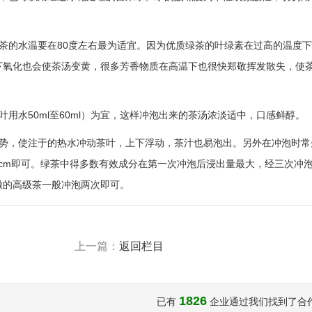
茶的水温要在80度左右最为适宜。因为优质绿茶的叶绿素在过高的温度
下氧化也会使茶汤变黄，很多芳香物质在高温下也很快郑敬挥发散失，使
茶叶用水50ml至60ml）为宜，这样冲泡出来的茶汤浓淡适中，口感鲜醇。
手势，使注于的热水冲动茶叶，上下浮动，茶汁也易泡出。另外在冲泡时常
2cm即可。绿茶中得多数有效成分在第一次冲泡后浸出量最大，经三次冲
嫩的高级茶一般冲泡两次即可。
上一篇：
返回栏目
1826
已有
企业通过我们找到了合