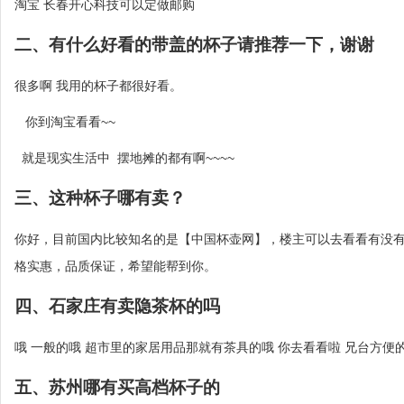
淘宝 长春开心科技可以定做邮购
二、有什么好看的带盖的杯子请推荐一下，谢谢
很多啊 我用的杯子都很好看。
你到淘宝看看~~
就是现实生活中 摆地摊的都有啊~~~~
三、这种杯子哪有卖？
你好，目前国内比较知名的是【中国杯壶网】，楼主可以去看看有没
格实惠，品质保证，希望能帮到你。
四、石家庄有卖隐茶杯的吗
哦 一般的哦 超市里的家居用品那就有茶具的哦 你去看看啦 兄台方便
五、苏州哪有买高档杯子的