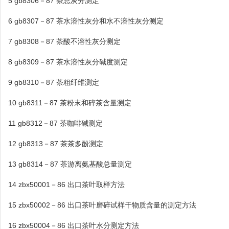
5 gb8306－87 茶总灰分测定
6 gb8307－87 茶水溶性灰分和水不溶性灰分测定
7 gb8308－87 茶酸不溶性灰分测定
8 gb8309－87 茶水溶性灰分碱度测定
9 gb8310－87 茶粗纤维测定
10 gb8311－87 茶粉末和碎茶含量测定
11 gb8312－87 茶咖啡碱测定
12 gb8313－87 茶茶多酚测定
13 gb8314－87 茶游离氨基酸总量测定
14 zbx50001－86 出口茶叶取样方法
15 zbx50002－86 出口茶叶磨碎试样干物质含量的测定方法
16 zbx50004－86 出口茶叶水分测定方法