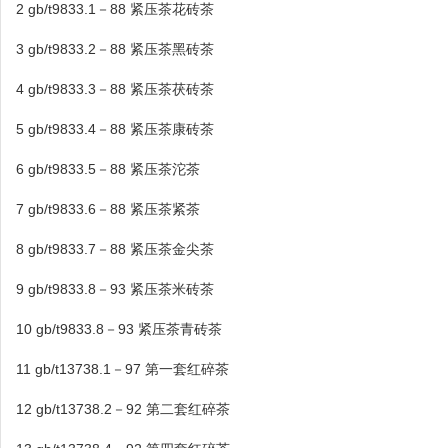
2 gb/t9833.1－88 紧压茶花砖茶
3 gb/t9833.2－88 紧压茶黑砖茶
4 gb/t9833.3－88 紧压茶茯砖茶
5 gb/t9833.4－88 紧压茶康砖茶
6 gb/t9833.5－88 紧压茶沱茶
7 gb/t9833.6－88 紧压茶紧茶
8 gb/t9833.7－88 紧压茶金尖茶
9 gb/t9833.8－93 紧压茶米砖茶
10 gb/t9833.8－93 紧压茶青砖茶
11 gb/t13738.1－97 第一套红碎茶
12 gb/t13738.2－92 第二套红碎茶