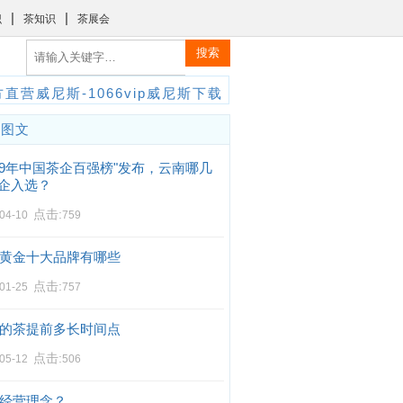
|
|
识
茶知识
茶展会
搜索
直营威尼斯-1066vip威尼斯下载
门图文
019年中国茶企百强榜"发布，云南哪几
企入选？
点击:
-04-10
759
黄金十大品牌有哪些
点击:
-01-25
757
的茶提前多长时间点
点击:
-05-12
506
经营理念？