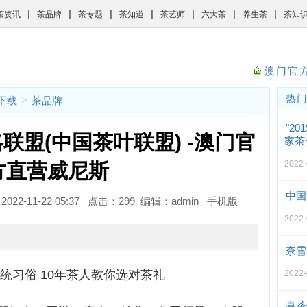
|
|
|
|
|
|
|
茶资讯
茶品牌
茶专题
茶知道
茶艺师
六大茶
养生茶
茶知
澳门官方
热
斯下载
>
茶品牌
"2
联盟(中国茶叶联盟) -澳门官
家茶
2022
方直营威尼斯
中国
022-11-22 05:37 点击：299 编辑：admin
手机版
2022
奈雪
统习俗 10年茶人教你选对茶礼
2022
喜茶