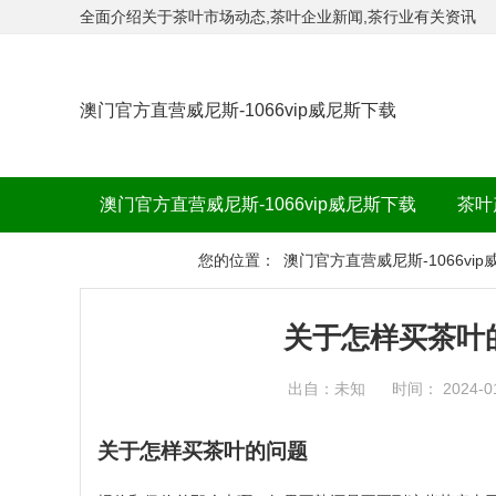
全面介绍关于茶叶市场动态,茶叶企业新闻,茶行业有关资讯
澳门官方直营威尼斯-1066vip威尼斯下载
澳门官方直营威尼斯-1066vip威尼斯下载
茶叶
茶品牌
您的位置：
澳门官方直营威尼斯-1066vi
关于怎样买茶叶
出自：未知
时间： 2024-0
关于怎样买茶叶的问题