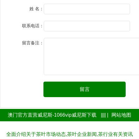
姓 名：
联系电话：
留言备注：
留言
澳门官方直营威尼斯-1066vip威尼斯下载
|||| |
网站地图
全面介绍关于茶叶市场动态,茶叶企业新闻,茶行业有关资讯