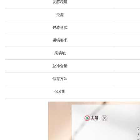
发酵程度
类型
包装形式
采摘要求
采摘地
总净含量
储存方法
保质期