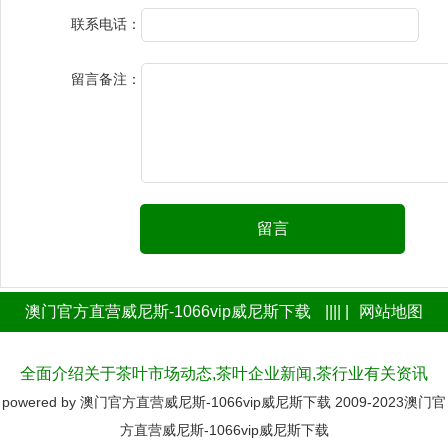
联系电话：
留言备注：
留言
澳门官方直营威尼斯-1066vip威尼斯下载
|||| |
网站地图
全面介绍关于茶叶市场动态,茶叶企业新闻,茶行业有关资讯
powered by
澳门官方直营威尼斯-1066vip威尼斯下载
2009-2023
澳门官
方直营威尼斯-1066vip威尼斯下载